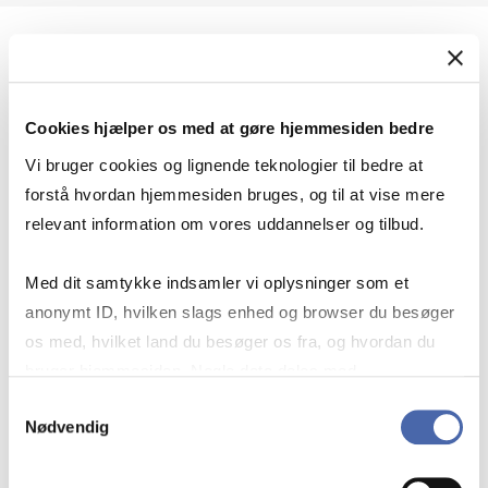
Geopolitik og international sikkerhed
Cookies hjælper os med at gøre hjemmesiden bedre
Geopolitik og businesssikkerhed
Vi bruger cookies og lignende teknologier til bedre at
forstå hvordan hjemmesiden bruges, og til at vise mere
relevant information om vores uddannelser og tilbud.
Stigende risiko for konflikt i Europa - hvordan
Med dit samtykke indsamler vi oplysninger som et
navigerer man som virksomhed?
anonymt ID, hvilken slags enhed og browser du besøger
os med, hvilket land du besøger os fra, og hvordan du
bruger hjemmesiden. Nogle data deles med
Konflikten i Mellemøsten
tredjepartsværktøjer, som vi bruger til statistik og
Samtykkevalg
Nødvendig
markedsføring. Du bestemmer selv - og kan altid trække
dit samtykke tilbage via knappen nederst til højre.
Geopolitiske udfordringer