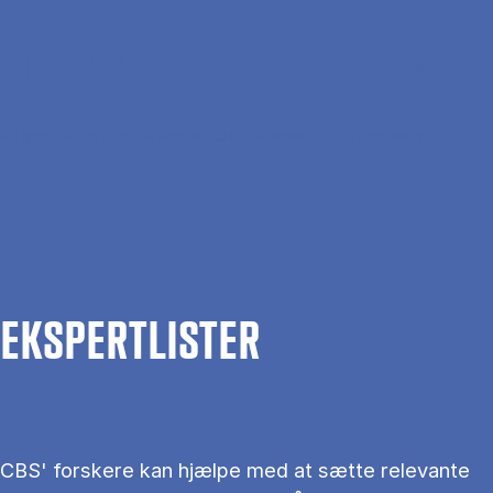
Gå til hovedindhold
Søg
Men
En
Hjem
Om CBS
Kontakt CBS
Presse
Ekspertlister
EKS­PERT­LIS­TER
CBS' forskere kan hjælpe med at sætte relevante