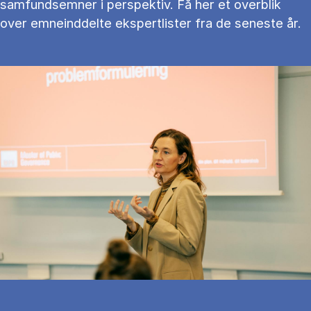
samfundsemner i perspektiv. Få her et overblik
over emneinddelte ekspertlister fra de seneste år.