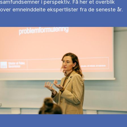
samfundsemner i perspektiv. Få her et overblik
over emneinddelte ekspertlister fra de seneste år.