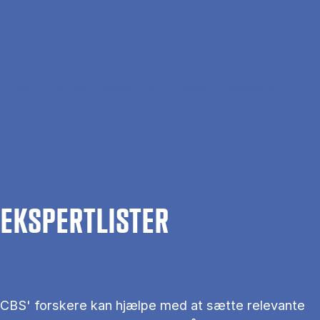
Gå til hovedindhold
Søg
Men
En
Hjem
Om CBS
Kontakt CBS
Presse
Ekspertlister
EKS­PERT­LIS­TER
CBS' forskere kan hjælpe med at sætte relevante