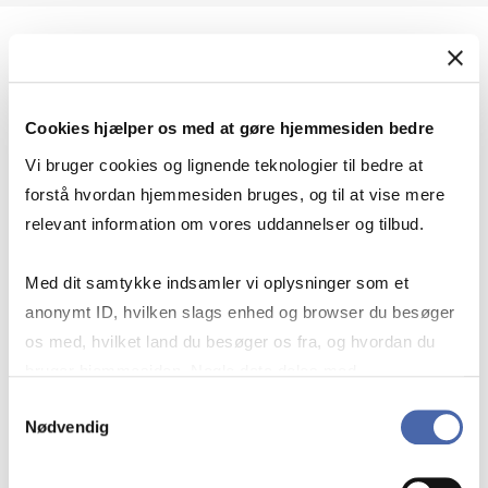
Geopolitik og international sikkerhed
Cookies hjælper os med at gøre hjemmesiden bedre
Geopolitik og businesssikkerhed
Vi bruger cookies og lignende teknologier til bedre at
forstå hvordan hjemmesiden bruges, og til at vise mere
relevant information om vores uddannelser og tilbud.
Stigende risiko for konflikt i Europa - hvordan
Med dit samtykke indsamler vi oplysninger som et
navigerer man som virksomhed?
anonymt ID, hvilken slags enhed og browser du besøger
os med, hvilket land du besøger os fra, og hvordan du
bruger hjemmesiden. Nogle data deles med
Konflikten i Mellemøsten
tredjepartsværktøjer, som vi bruger til statistik og
Samtykkevalg
Nødvendig
markedsføring. Du bestemmer selv - og kan altid trække
dit samtykke tilbage via knappen nederst til højre.
Geopolitiske udfordringer