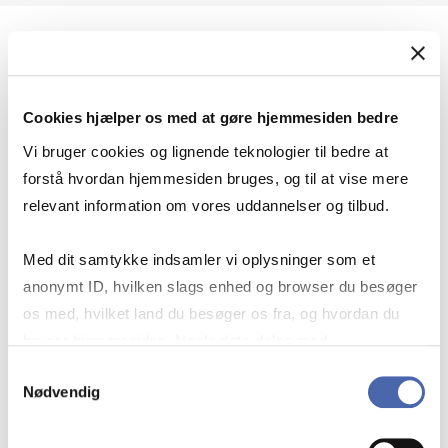
Geopolitik og international sikkerhed
Cookies hjælper os med at gøre hjemmesiden bedre
Geopolitik og businesssikkerhed
Vi bruger cookies og lignende teknologier til bedre at
forstå hvordan hjemmesiden bruges, og til at vise mere
relevant information om vores uddannelser og tilbud.
Stigende risiko for konflikt i Europa - hvordan
Med dit samtykke indsamler vi oplysninger som et
navigerer man som virksomhed?
anonymt ID, hvilken slags enhed og browser du besøger
os med, hvilket land du besøger os fra, og hvordan du
bruger hjemmesiden. Nogle data deles med
Konflikten i Mellemøsten
tredjepartsværktøjer, som vi bruger til statistik og
Samtykkevalg
Nødvendig
markedsføring. Du bestemmer selv - og kan altid trække
dit samtykke tilbage via knappen nederst til højre.
Geopolitiske udfordringer