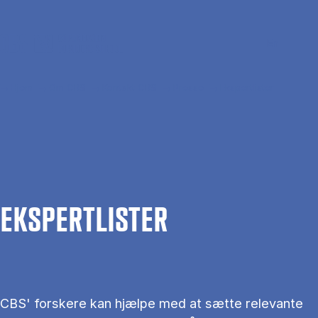
Gå til hovedindhold
Søg
Men
En
Hjem
Om CBS
Kontakt CBS
Presse
Ekspertlister
EKS­PERT­LIS­TER
CBS' forskere kan hjælpe med at sætte relevante