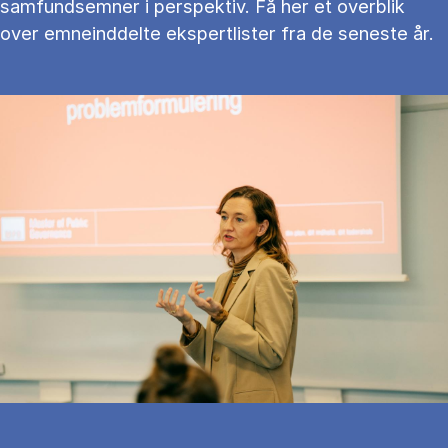
samfundsemner i perspektiv. Få her et overblik
over emneinddelte ekspertlister fra de seneste år.