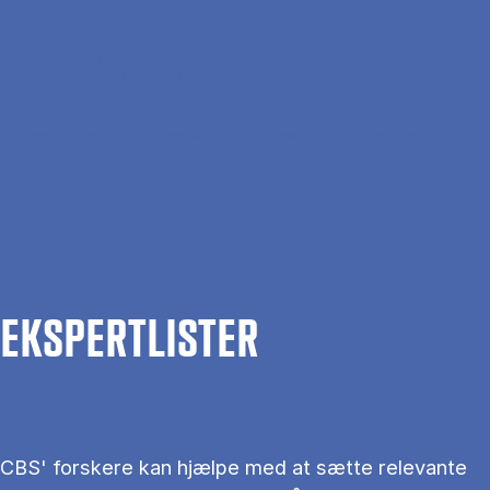
Gå til hovedindhold
Søg
Men
En
Hjem
Om CBS
Kontakt CBS
Presse
Ekspertlister
EKS­PERT­LIS­TER
CBS' forskere kan hjælpe med at sætte relevante