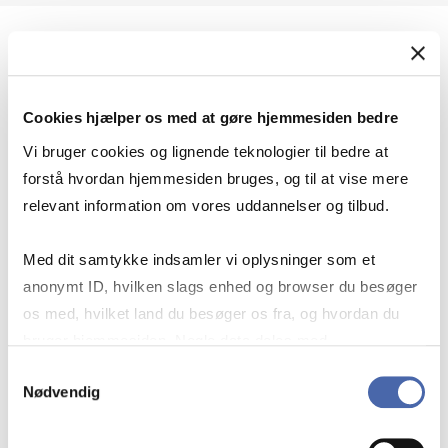
Geopolitik og international sikkerhed
Cookies hjælper os med at gøre hjemmesiden bedre
Geopolitik og businesssikkerhed
Vi bruger cookies og lignende teknologier til bedre at
forstå hvordan hjemmesiden bruges, og til at vise mere
relevant information om vores uddannelser og tilbud.
Stigende risiko for konflikt i Europa - hvordan
Med dit samtykke indsamler vi oplysninger som et
navigerer man som virksomhed?
anonymt ID, hvilken slags enhed og browser du besøger
os med, hvilket land du besøger os fra, og hvordan du
bruger hjemmesiden. Nogle data deles med
Konflikten i Mellemøsten
tredjepartsværktøjer, som vi bruger til statistik og
Samtykkevalg
Nødvendig
markedsføring. Du bestemmer selv - og kan altid trække
dit samtykke tilbage via knappen nederst til højre.
Geopolitiske udfordringer