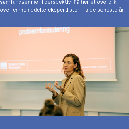
samfundsemner i perspektiv. Få her et overblik
over emneinddelte ekspertlister fra de seneste år.