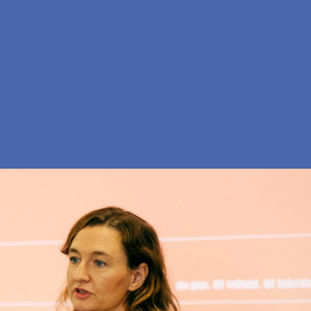
En
Søg
Menu