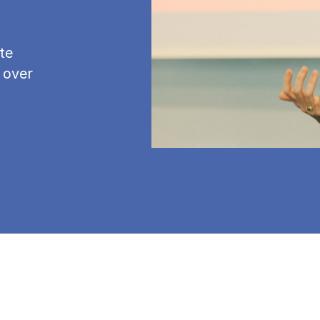
te
 over