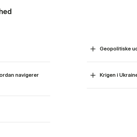
rhed
Geopolitiske u
hvordan navigerer
Krigen i Ukrain