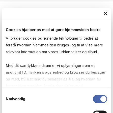
Geopolitik og international sikkerhed
Cookies hjælper os med at gøre hjemmesiden bedre
Geopolitik og businesssikkerhed
Vi bruger cookies og lignende teknologier til bedre at
forstå hvordan hjemmesiden bruges, og til at vise mere
relevant information om vores uddannelser og tilbud.
Stigende risiko for konflikt i Europa - hvordan
Med dit samtykke indsamler vi oplysninger som et
navigerer man som virksomhed?
anonymt ID, hvilken slags enhed og browser du besøger
os med, hvilket land du besøger os fra, og hvordan du
bruger hjemmesiden. Nogle data deles med
Konflikten i Mellemøsten
tredjepartsværktøjer, som vi bruger til statistik og
Samtykkevalg
Nødvendig
markedsføring. Du bestemmer selv - og kan altid trække
dit samtykke tilbage via knappen nederst til højre.
Geopolitiske udfordringer