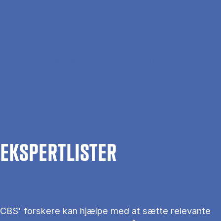
Gå til hovedindhold
Søg
Men
En
Hjem
Om CBS
Kontakt CBS
Presse
Ekspertlister
EKS­PERT­LIS­TER
CBS' forskere kan hjælpe med at sætte relevante