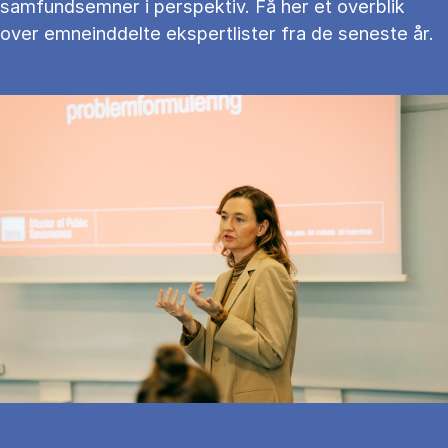
samfundsemner i perspektiv. Få her et overblik
over emneinddelte ekspertlister fra de seneste år.