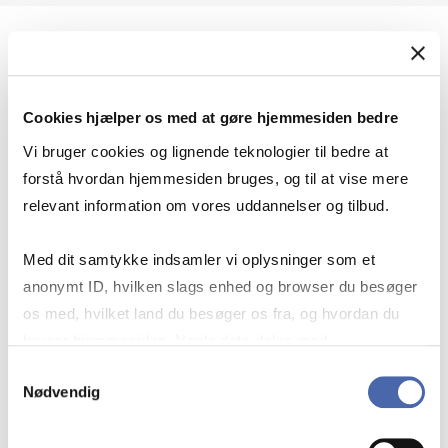
Geopolitik og international sikkerhed
Cookies hjælper os med at gøre hjemmesiden bedre
Geopolitik og businesssikkerhed
Vi bruger cookies og lignende teknologier til bedre at
forstå hvordan hjemmesiden bruges, og til at vise mere
relevant information om vores uddannelser og tilbud.
Stigende risiko for konflikt i Europa - hvordan
Med dit samtykke indsamler vi oplysninger som et
navigerer man som virksomhed?
anonymt ID, hvilken slags enhed og browser du besøger
os med, hvilket land du besøger os fra, og hvordan du
bruger hjemmesiden. Nogle data deles med
Konflikten i Mellemøsten
tredjepartsværktøjer, som vi bruger til statistik og
Samtykkevalg
Nødvendig
markedsføring. Du bestemmer selv - og kan altid trække
dit samtykke tilbage via knappen nederst til højre.
Geopolitiske udfordringer