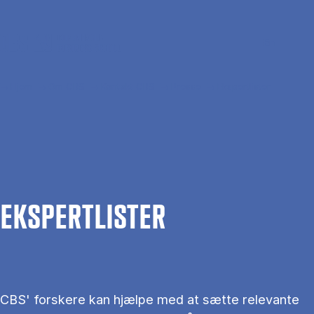
Gå til hovedindhold
Søg
Men
En
Hjem
Om CBS
Kontakt CBS
Presse
Ekspertlister
EKS­PERT­LIS­TER
CBS' forskere kan hjælpe med at sætte relevante