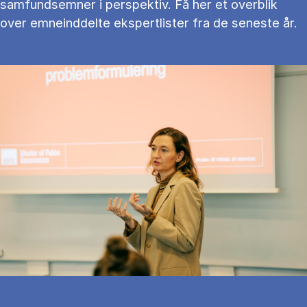
samfundsemner i perspektiv. Få her et overblik
over emneinddelte ekspertlister fra de seneste år.