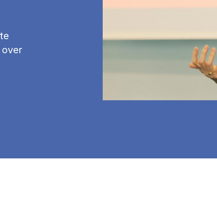
te
 over