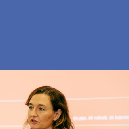
En
Søg
Menu