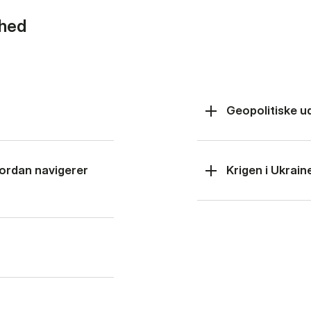
rhed
Geopolitiske u
hvordan navigerer
Krigen i Ukrain