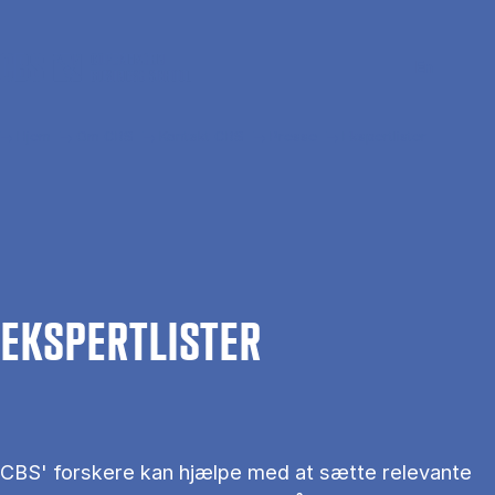
Gå til hovedindhold
Søg
Men
En
Hjem
Om CBS
Kontakt CBS
Presse
Ekspertlister
EKS­PERT­LIS­TER
CBS' forskere kan hjælpe med at sætte relevante