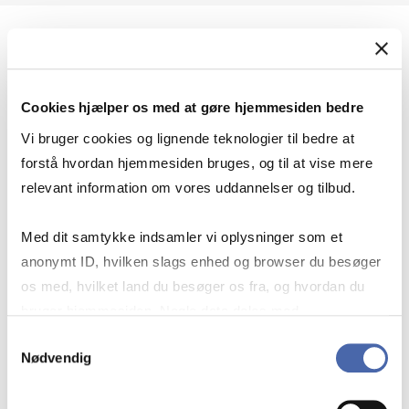
Geopolitik og international sikkerhed
Cookies hjælper os med at gøre hjemmesiden bedre
Geopolitik og businesssikkerhed
Vi bruger cookies og lignende teknologier til bedre at
forstå hvordan hjemmesiden bruges, og til at vise mere
relevant information om vores uddannelser og tilbud.
Stigende risiko for konflikt i Europa - hvordan
Med dit samtykke indsamler vi oplysninger som et
navigerer man som virksomhed?
anonymt ID, hvilken slags enhed og browser du besøger
os med, hvilket land du besøger os fra, og hvordan du
bruger hjemmesiden. Nogle data deles med
Konflikten i Mellemøsten
tredjepartsværktøjer, som vi bruger til statistik og
Samtykkevalg
Nødvendig
markedsføring. Du bestemmer selv - og kan altid trække
dit samtykke tilbage via knappen nederst til højre.
Geopolitiske udfordringer