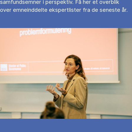
samfundsemner i perspektiv. Få her et overblik
over emneinddelte ekspertlister fra de seneste år.