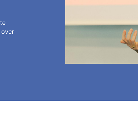
te
 over