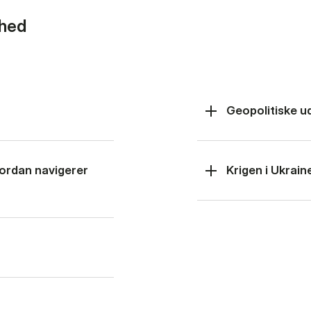
rhed
Geopolitiske u
hvordan navigerer
Krigen i Ukrain