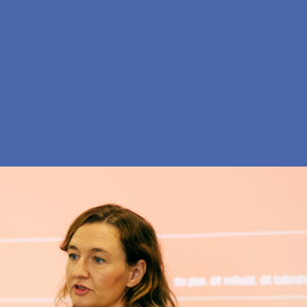
En
Søg
Menu