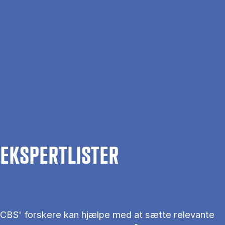
Gå til hovedindhold
Søg
Men
En
Hjem
Om CBS
Kontakt CBS
Presse
Ekspertlister
EKS­PERT­LIS­TER
CBS' forskere kan hjælpe med at sætte relevante