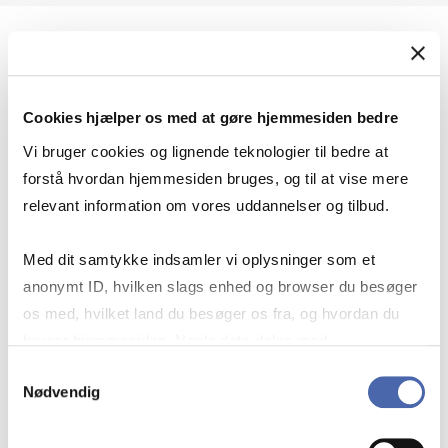
Geopolitik og international sikkerhed
Cookies hjælper os med at gøre hjemmesiden bedre
Geopolitik og businesssikkerhed
Vi bruger cookies og lignende teknologier til bedre at
forstå hvordan hjemmesiden bruges, og til at vise mere
relevant information om vores uddannelser og tilbud.
Stigende risiko for konflikt i Europa - hvordan
Med dit samtykke indsamler vi oplysninger som et
navigerer man som virksomhed?
anonymt ID, hvilken slags enhed og browser du besøger
os med, hvilket land du besøger os fra, og hvordan du
bruger hjemmesiden. Nogle data deles med
Konflikten i Mellemøsten
tredjepartsværktøjer, som vi bruger til statistik og
Samtykkevalg
Nødvendig
markedsføring. Du bestemmer selv - og kan altid trække
dit samtykke tilbage via knappen nederst til højre.
Geopolitiske udfordringer