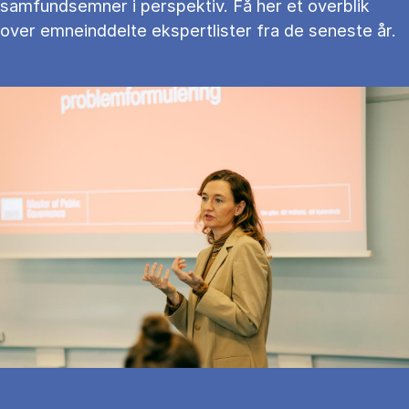
samfundsemner i perspektiv. Få her et overblik
over emneinddelte ekspertlister fra de seneste år.