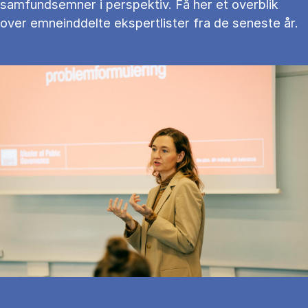
samfundsemner i perspektiv. Få her et overblik
over emneinddelte ekspertlister fra de seneste år.