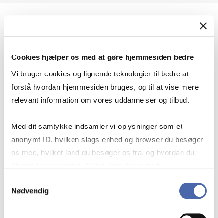
Geopolitik og international sikkerhed
Cookies hjælper os med at gøre hjemmesiden bedre
Geopolitik og businesssikkerhed
Vi bruger cookies og lignende teknologier til bedre at
forstå hvordan hjemmesiden bruges, og til at vise mere
relevant information om vores uddannelser og tilbud.
Stigende risiko for konflikt i Europa - hvordan
Med dit samtykke indsamler vi oplysninger som et
navigerer man som virksomhed?
anonymt ID, hvilken slags enhed og browser du besøger
os med, hvilket land du besøger os fra, og hvordan du
bruger hjemmesiden. Nogle data deles med
Konflikten i Mellemøsten
tredjepartsværktøjer, som vi bruger til statistik og
Samtykkevalg
Nødvendig
markedsføring. Du bestemmer selv - og kan altid trække
dit samtykke tilbage via knappen nederst til højre.
Geopolitiske udfordringer