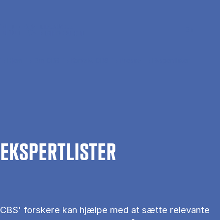
Gå til hovedindhold
Søg
Men
En
Hjem
Om CBS
Kontakt CBS
Presse
Ekspertlister
EKS­PERT­LIS­TER
CBS' forskere kan hjælpe med at sætte relevante