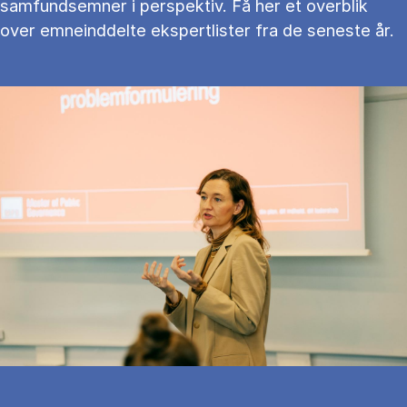
samfundsemner i perspektiv. Få her et overblik
over emneinddelte ekspertlister fra de seneste år.