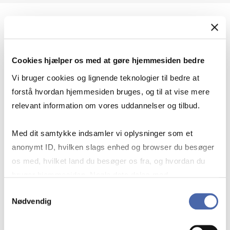
Geopolitik og international sikkerhed
Cookies hjælper os med at gøre hjemmesiden bedre
Geopolitik og businesssikkerhed
Vi bruger cookies og lignende teknologier til bedre at
forstå hvordan hjemmesiden bruges, og til at vise mere
relevant information om vores uddannelser og tilbud.
Stigende risiko for konflikt i Europa - hvordan
Med dit samtykke indsamler vi oplysninger som et
navigerer man som virksomhed?
anonymt ID, hvilken slags enhed og browser du besøger
os med, hvilket land du besøger os fra, og hvordan du
bruger hjemmesiden. Nogle data deles med
Konflikten i Mellemøsten
tredjepartsværktøjer, som vi bruger til statistik og
Samtykkevalg
Nødvendig
markedsføring. Du bestemmer selv - og kan altid trække
dit samtykke tilbage via knappen nederst til højre.
Geopolitiske udfordringer