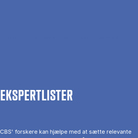
Gå til hovedindhold
Søg
Men
En
Hjem
Om CBS
Kontakt CBS
Presse
Ekspertlister
EKS­PERT­LIS­TER
CBS' forskere kan hjælpe med at sætte relevante