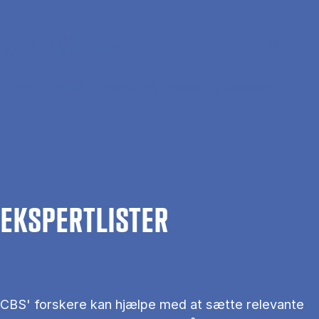
Gå til hovedindhold
Søg
Men
En
Hjem
Om CBS
Kontakt CBS
Presse
Ekspertlister
EKS­PERT­LIS­TER
CBS' forskere kan hjælpe med at sætte relevante