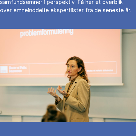
samfundsemner i perspektiv. Få her et overblik
over emneinddelte ekspertlister fra de seneste år.