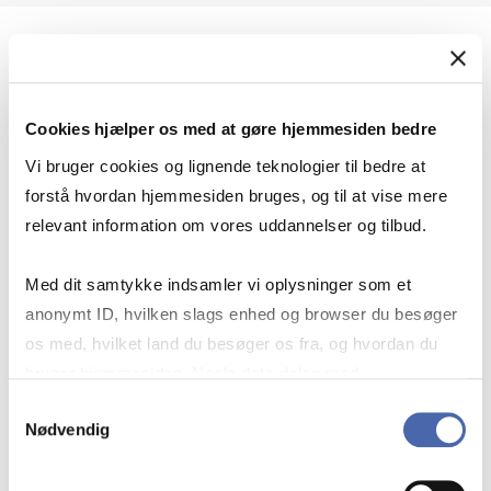
Geopolitik og international sikkerhed
Cookies hjælper os med at gøre hjemmesiden bedre
Geopolitik og businesssikkerhed
Vi bruger cookies og lignende teknologier til bedre at
forstå hvordan hjemmesiden bruges, og til at vise mere
relevant information om vores uddannelser og tilbud.
Stigende risiko for konflikt i Europa - hvordan
Med dit samtykke indsamler vi oplysninger som et
navigerer man som virksomhed?
anonymt ID, hvilken slags enhed og browser du besøger
os med, hvilket land du besøger os fra, og hvordan du
bruger hjemmesiden. Nogle data deles med
Konflikten i Mellemøsten
tredjepartsværktøjer, som vi bruger til statistik og
Samtykkevalg
Nødvendig
markedsføring. Du bestemmer selv - og kan altid trække
dit samtykke tilbage via knappen nederst til højre.
Geopolitiske udfordringer