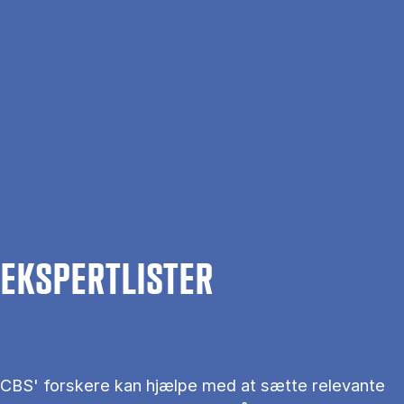
Gå til hovedindhold
Søg
Men
En
Hjem
Om CBS
Kontakt CBS
Presse
Ekspertlister
EKS­PERT­LIS­TER
CBS' forskere kan hjælpe med at sætte relevante