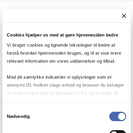
Geopolitik og international sikkerhed
Cookies hjælper os med at gøre hjemmesiden bedre
Geopolitik og businesssikkerhed
Vi bruger cookies og lignende teknologier til bedre at
forstå hvordan hjemmesiden bruges, og til at vise mere
relevant information om vores uddannelser og tilbud.
Stigende risiko for konflikt i Europa - hvordan
Med dit samtykke indsamler vi oplysninger som et
navigerer man som virksomhed?
anonymt ID, hvilken slags enhed og browser du besøger
os med, hvilket land du besøger os fra, og hvordan du
bruger hjemmesiden. Nogle data deles med
Konflikten i Mellemøsten
tredjepartsværktøjer, som vi bruger til statistik og
Samtykkevalg
Nødvendig
markedsføring. Du bestemmer selv - og kan altid trække
dit samtykke tilbage via knappen nederst til højre.
Geopolitiske udfordringer