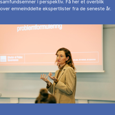
samfundsemner i perspektiv. Få her et overblik
over emneinddelte ekspertlister fra de seneste år.