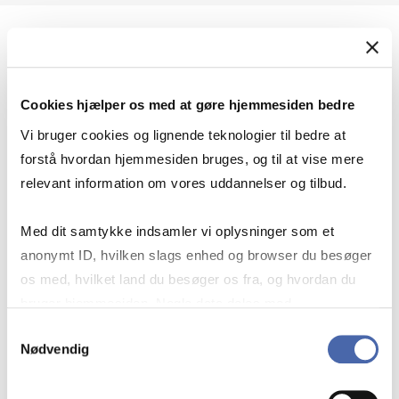
Geopolitik og international sikkerhed
Cookies hjælper os med at gøre hjemmesiden bedre
Geopolitik og businesssikkerhed
Vi bruger cookies og lignende teknologier til bedre at
forstå hvordan hjemmesiden bruges, og til at vise mere
relevant information om vores uddannelser og tilbud.
Stigende risiko for konflikt i Europa - hvordan
Med dit samtykke indsamler vi oplysninger som et
navigerer man som virksomhed?
anonymt ID, hvilken slags enhed og browser du besøger
os med, hvilket land du besøger os fra, og hvordan du
bruger hjemmesiden. Nogle data deles med
Konflikten i Mellemøsten
tredjepartsværktøjer, som vi bruger til statistik og
Samtykkevalg
Nødvendig
markedsføring. Du bestemmer selv - og kan altid trække
dit samtykke tilbage via knappen nederst til højre.
Geopolitiske udfordringer