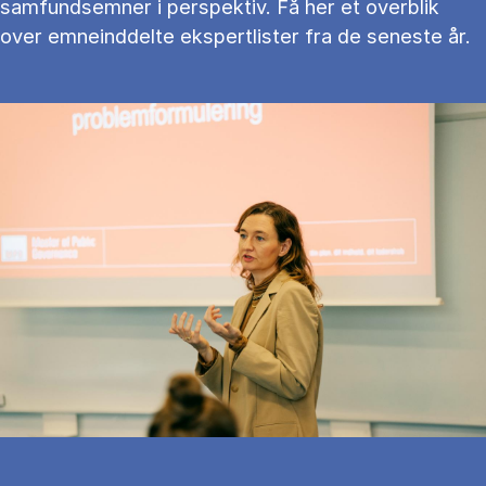
samfundsemner i perspektiv. Få her et overblik
over emneinddelte ekspertlister fra de seneste år.