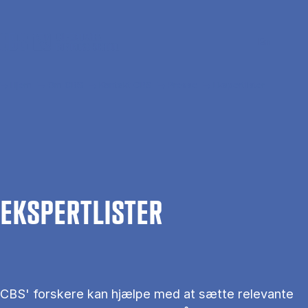
Gå til hovedindhold
Søg
Men
En
Hjem
Om CBS
Kontakt CBS
Presse
Ekspertlister
EKS­PERT­LIS­TER
CBS' forskere kan hjælpe med at sætte relevante