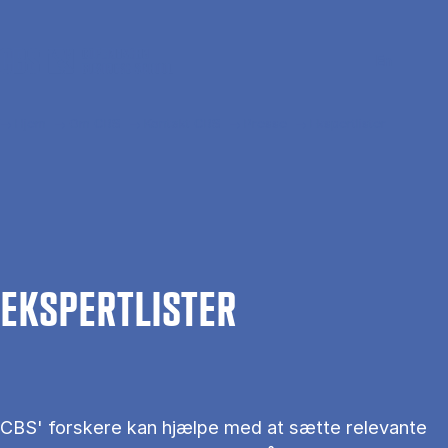
Gå til hovedindhold
Søg
Men
En
Hjem
Om CBS
Kontakt CBS
Presse
Ekspertlister
EKS­PERT­LIS­TER
CBS' forskere kan hjælpe med at sætte relevante