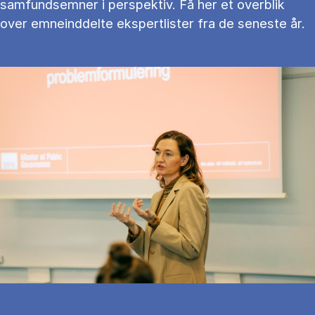
samfundsemner i perspektiv. Få her et overblik
over emneinddelte ekspertlister fra de seneste år.