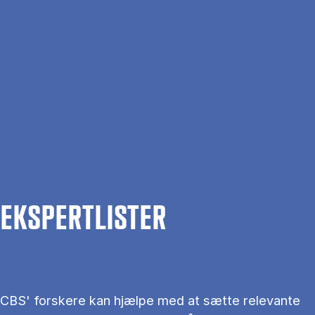
Gå til hovedindhold
Søg
Men
En
Hjem
Om CBS
Kontakt CBS
Presse
Ekspertlister
EKS­PERT­LIS­TER
CBS' forskere kan hjælpe med at sætte relevante