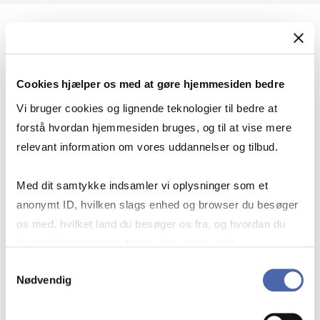
Geopolitik og international sikkerhed
Cookies hjælper os med at gøre hjemmesiden bedre
Geopolitik og businesssikkerhed
Vi bruger cookies og lignende teknologier til bedre at
forstå hvordan hjemmesiden bruges, og til at vise mere
relevant information om vores uddannelser og tilbud.
Stigende risiko for konflikt i Europa - hvordan
Med dit samtykke indsamler vi oplysninger som et
navigerer man som virksomhed?
anonymt ID, hvilken slags enhed og browser du besøger
os med, hvilket land du besøger os fra, og hvordan du
bruger hjemmesiden. Nogle data deles med
Konflikten i Mellemøsten
tredjepartsværktøjer, som vi bruger til statistik og
Samtykkevalg
Nødvendig
markedsføring. Du bestemmer selv - og kan altid trække
dit samtykke tilbage via knappen nederst til højre.
Geopolitiske udfordringer