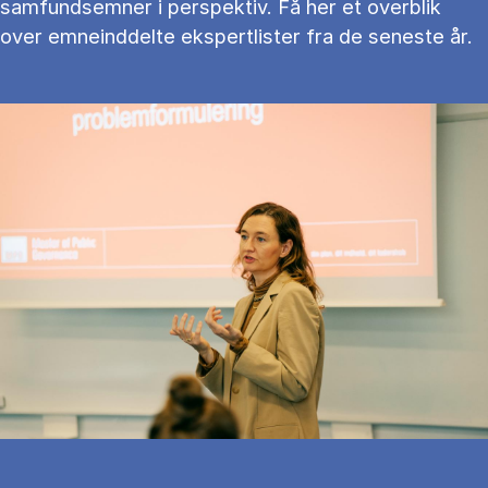
samfundsemner i perspektiv. Få her et overblik
over emneinddelte ekspertlister fra de seneste år.