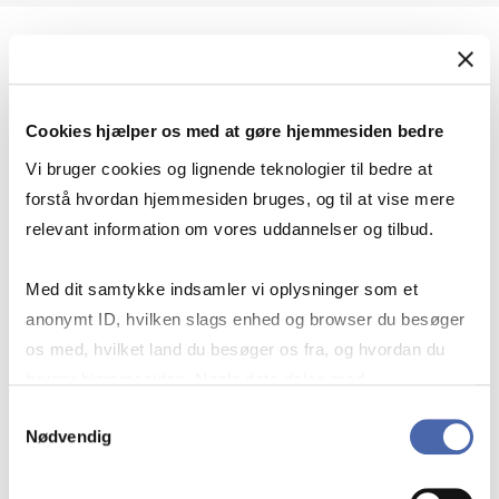
Geopolitik og international sikkerhed
Cookies hjælper os med at gøre hjemmesiden bedre
Geopolitik og businesssikkerhed
Vi bruger cookies og lignende teknologier til bedre at
forstå hvordan hjemmesiden bruges, og til at vise mere
relevant information om vores uddannelser og tilbud.
Stigende risiko for konflikt i Europa - hvordan
Med dit samtykke indsamler vi oplysninger som et
navigerer man som virksomhed?
anonymt ID, hvilken slags enhed og browser du besøger
os med, hvilket land du besøger os fra, og hvordan du
bruger hjemmesiden. Nogle data deles med
Konflikten i Mellemøsten
tredjepartsværktøjer, som vi bruger til statistik og
Samtykkevalg
Nødvendig
markedsføring. Du bestemmer selv - og kan altid trække
dit samtykke tilbage via knappen nederst til højre.
Geopolitiske udfordringer