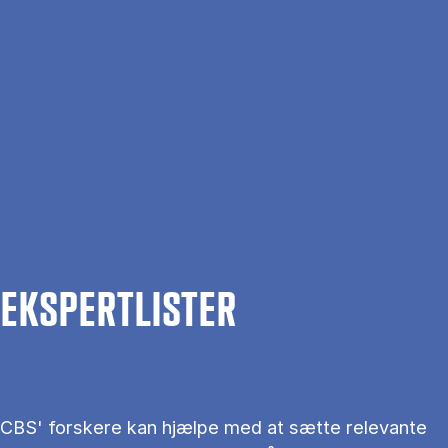
Gå til hovedindhold
Søg
Men
En
Hjem
Om CBS
Kontakt CBS
Presse
Ekspertlister
EKS­PERT­LIS­TER
CBS' forskere kan hjælpe med at sætte relevante