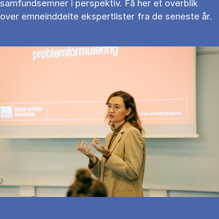
samfundsemner i perspektiv. Få her et overblik
over emneinddelte ekspertlister fra de seneste år.