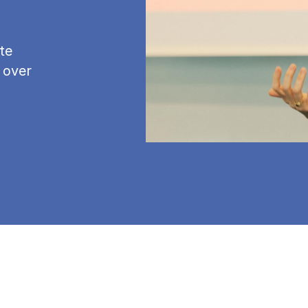
te
 over