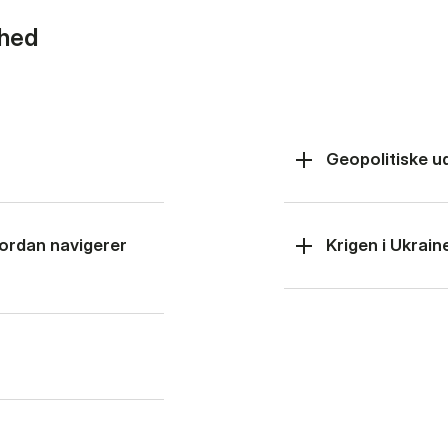
rhed
Geopolitiske u
hvordan navigerer
Krigen i Ukrain