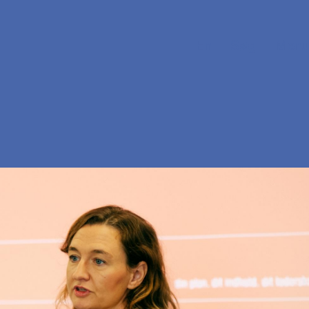
En
Søg
Menu