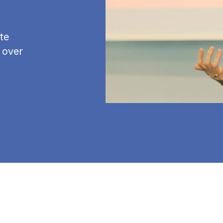
te
 over