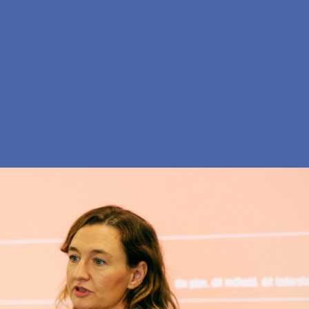
En
Søg
Menu