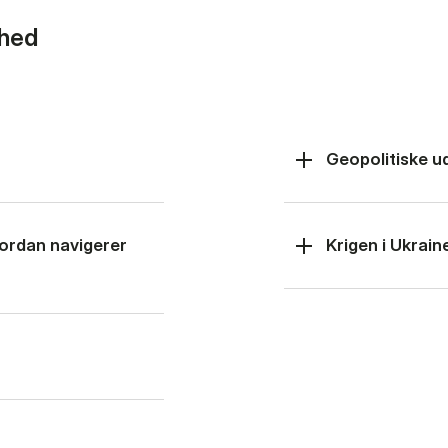
rhed
Geopolitiske u
hvordan navigerer
Krigen i Ukrain