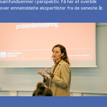
samfundsemner i perspektiv. Få her et overblik
over emneinddelte ekspertlister fra de seneste år.