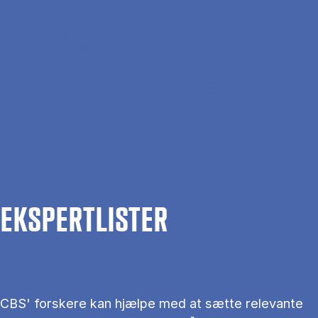
Gå til hovedindhold
Søg
Men
En
Hjem
Om CBS
Kontakt CBS
Presse
Ekspertlister
EKS­PERT­LIS­TER
CBS' forskere kan hjælpe med at sætte relevante