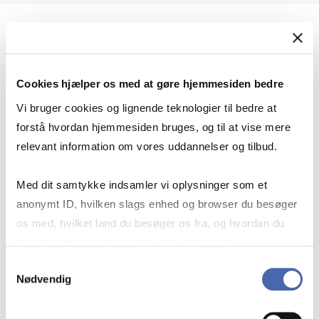
Geopolitik og international sikkerhed
Cookies hjælper os med at gøre hjemmesiden bedre
Geopolitik og businesssikkerhed
Vi bruger cookies og lignende teknologier til bedre at
forstå hvordan hjemmesiden bruges, og til at vise mere
relevant information om vores uddannelser og tilbud.
Stigende risiko for konflikt i Europa - hvordan
Med dit samtykke indsamler vi oplysninger som et
navigerer man som virksomhed?
anonymt ID, hvilken slags enhed og browser du besøger
os med, hvilket land du besøger os fra, og hvordan du
bruger hjemmesiden. Nogle data deles med
Konflikten i Mellemøsten
tredjepartsværktøjer, som vi bruger til statistik og
Samtykkevalg
Nødvendig
markedsføring. Du bestemmer selv - og kan altid trække
dit samtykke tilbage via knappen nederst til højre.
Geopolitiske udfordringer