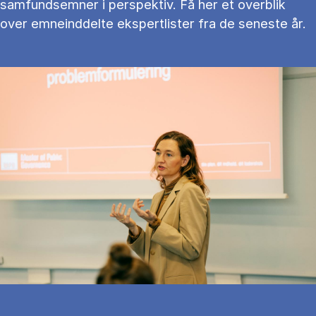
samfundsemner i perspektiv. Få her et overblik
over emneinddelte ekspertlister fra de seneste år.