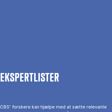
Gå til hovedindhold
Søg
Men
En
Hjem
Om CBS
Kontakt CBS
Presse
Ekspertlister
EKS­PERT­LIS­TER
CBS' forskere kan hjælpe med at sætte relevante