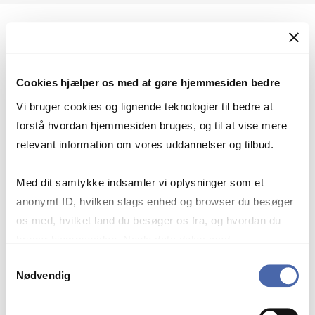
Geopolitik og international sikkerhed
Cookies hjælper os med at gøre hjemmesiden bedre
Geopolitik og businesssikkerhed
Vi bruger cookies og lignende teknologier til bedre at
forstå hvordan hjemmesiden bruges, og til at vise mere
relevant information om vores uddannelser og tilbud.
Stigende risiko for konflikt i Europa - hvordan
Med dit samtykke indsamler vi oplysninger som et
navigerer man som virksomhed?
anonymt ID, hvilken slags enhed og browser du besøger
os med, hvilket land du besøger os fra, og hvordan du
bruger hjemmesiden. Nogle data deles med
Konflikten i Mellemøsten
tredjepartsværktøjer, som vi bruger til statistik og
Samtykkevalg
Nødvendig
markedsføring. Du bestemmer selv - og kan altid trække
dit samtykke tilbage via knappen nederst til højre.
Geopolitiske udfordringer