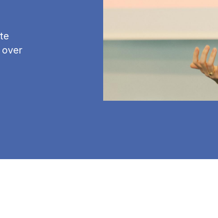
te
 over