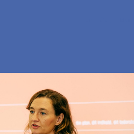
En
Søg
Menu