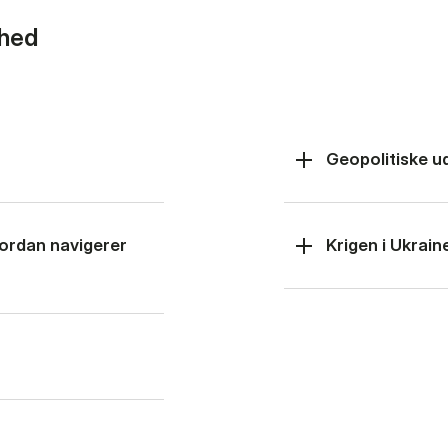
rhed
Geopolitiske u
hvordan navigerer
Krigen i Ukrain