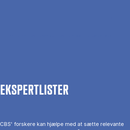
Gå til hovedindhold
Søg
Men
En
Hjem
Om CBS
Kontakt CBS
Presse
Ekspertlister
EKS­PERT­LIS­TER
CBS' forskere kan hjælpe med at sætte relevante