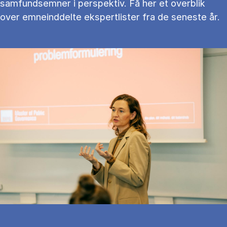
samfundsemner i perspektiv. Få her et overblik
over emneinddelte ekspertlister fra de seneste år.