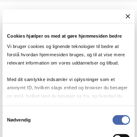
Geopolitik og international sikkerhed
Cookies hjælper os med at gøre hjemmesiden bedre
Geopolitik og businesssikkerhed
Vi bruger cookies og lignende teknologier til bedre at
forstå hvordan hjemmesiden bruges, og til at vise mere
relevant information om vores uddannelser og tilbud.
Stigende risiko for konflikt i Europa - hvordan
Med dit samtykke indsamler vi oplysninger som et
navigerer man som virksomhed?
anonymt ID, hvilken slags enhed og browser du besøger
os med, hvilket land du besøger os fra, og hvordan du
bruger hjemmesiden. Nogle data deles med
Konflikten i Mellemøsten
tredjepartsværktøjer, som vi bruger til statistik og
Samtykkevalg
Nødvendig
markedsføring. Du bestemmer selv - og kan altid trække
dit samtykke tilbage via knappen nederst til højre.
Geopolitiske udfordringer