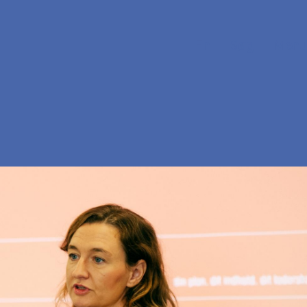
En
Søg
Menu