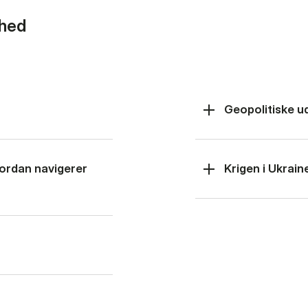
rhed
Geopolitiske u
hvordan navigerer
Krigen i Ukrain