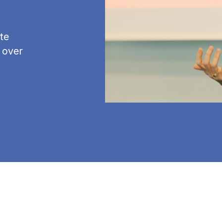
te
 over