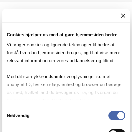
Geopolitik og international sikkerhed
Cookies hjælper os med at gøre hjemmesiden bedre
Geopolitik og businesssikkerhed
Vi bruger cookies og lignende teknologier til bedre at
forstå hvordan hjemmesiden bruges, og til at vise mere
relevant information om vores uddannelser og tilbud.
Stigende risiko for konflikt i Europa - hvordan
Med dit samtykke indsamler vi oplysninger som et
navigerer man som virksomhed?
anonymt ID, hvilken slags enhed og browser du besøger
os med, hvilket land du besøger os fra, og hvordan du
bruger hjemmesiden. Nogle data deles med
Konflikten i Mellemøsten
tredjepartsværktøjer, som vi bruger til statistik og
Samtykkevalg
Nødvendig
markedsføring. Du bestemmer selv - og kan altid trække
dit samtykke tilbage via knappen nederst til højre.
Geopolitiske udfordringer