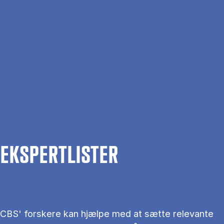
Gå til hovedindhold
Søg
Men
En
Hjem
Om CBS
Kontakt CBS
Presse
Ekspertlister
EKS­PERT­LIS­TER
CBS' forskere kan hjælpe med at sætte relevante