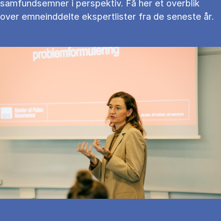
samfundsemner i perspektiv. Få her et overblik
over emneinddelte ekspertlister fra de seneste år.