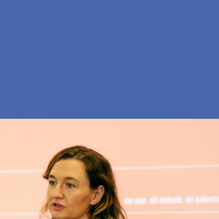
En
Søg
Menu