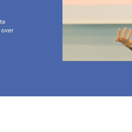
te
 over