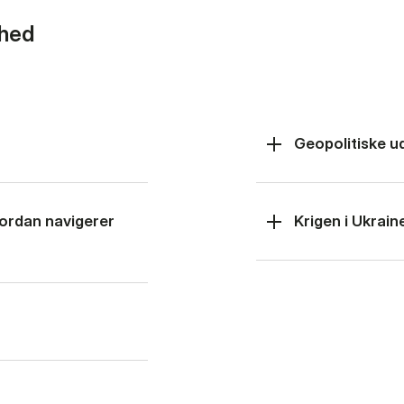
rhed
Geopolitiske u
hvordan navigerer
Krigen i Ukrain