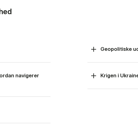
rhed
Geopolitiske u
hvordan navigerer
Krigen i Ukrain