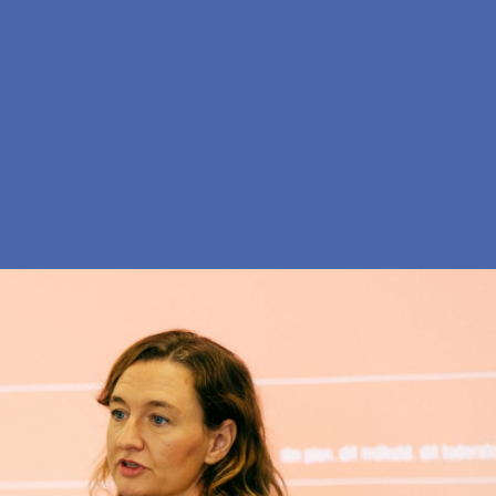
En
Søg
Menu