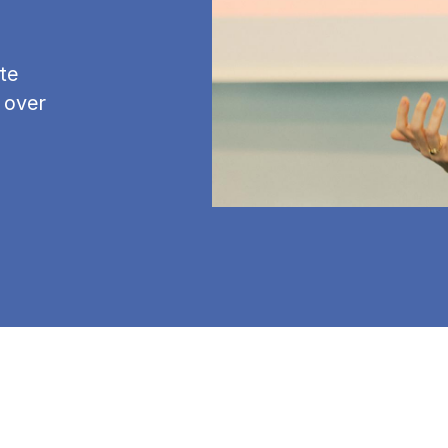
te
 over