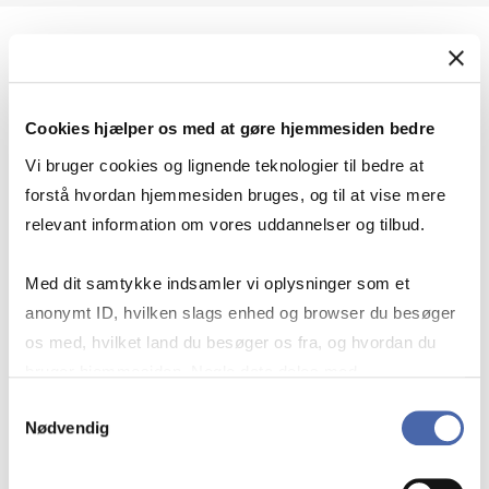
Geopolitik og international sikkerhed
Cookies hjælper os med at gøre hjemmesiden bedre
Geopolitik og businesssikkerhed
Vi bruger cookies og lignende teknologier til bedre at
forstå hvordan hjemmesiden bruges, og til at vise mere
relevant information om vores uddannelser og tilbud.
Stigende risiko for konflikt i Europa - hvordan
Med dit samtykke indsamler vi oplysninger som et
navigerer man som virksomhed?
anonymt ID, hvilken slags enhed og browser du besøger
os med, hvilket land du besøger os fra, og hvordan du
bruger hjemmesiden. Nogle data deles med
Konflikten i Mellemøsten
tredjepartsværktøjer, som vi bruger til statistik og
Samtykkevalg
Nødvendig
markedsføring. Du bestemmer selv - og kan altid trække
dit samtykke tilbage via knappen nederst til højre.
Geopolitiske udfordringer