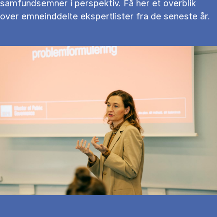
samfundsemner i perspektiv. Få her et overblik
over emneinddelte ekspertlister fra de seneste år.