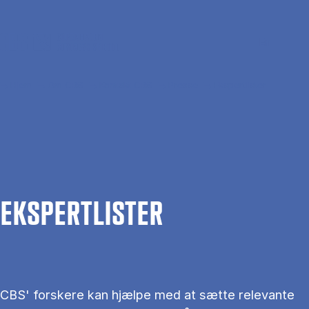
Gå til hovedindhold
Søg
Men
En
Hjem
Om CBS
Kontakt CBS
Presse
Ekspertlister
EKS­PERT­LIS­TER
CBS' forskere kan hjælpe med at sætte relevante