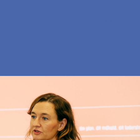
En
Søg
Menu