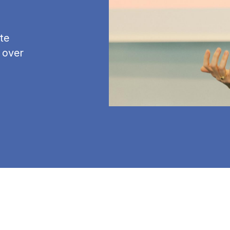
te
 over