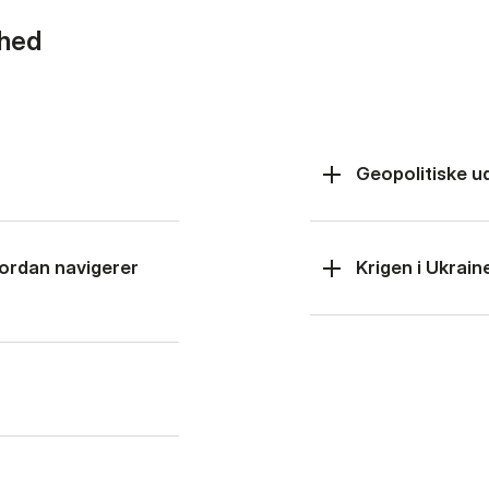
rhed
Geopolitiske u
hvordan navigerer
Krigen i Ukrain