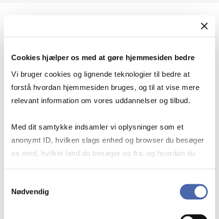
Geopolitik og international sikkerhed
Cookies hjælper os med at gøre hjemmesiden bedre
Geopolitik og businesssikkerhed
Vi bruger cookies og lignende teknologier til bedre at
forstå hvordan hjemmesiden bruges, og til at vise mere
relevant information om vores uddannelser og tilbud.
Stigende risiko for konflikt i Europa - hvordan
Med dit samtykke indsamler vi oplysninger som et
navigerer man som virksomhed?
anonymt ID, hvilken slags enhed og browser du besøger
os med, hvilket land du besøger os fra, og hvordan du
bruger hjemmesiden. Nogle data deles med
Konflikten i Mellemøsten
tredjepartsværktøjer, som vi bruger til statistik og
Samtykkevalg
Nødvendig
markedsføring. Du bestemmer selv - og kan altid trække
dit samtykke tilbage via knappen nederst til højre.
Geopolitiske udfordringer