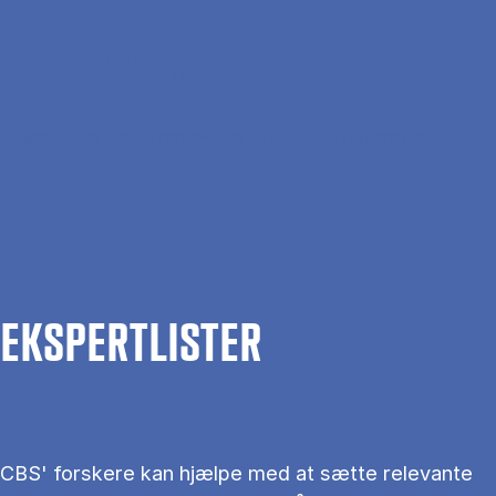
Gå til hovedindhold
Søg
Men
En
Hjem
Om CBS
Kontakt CBS
Presse
Ekspertlister
EKS­PERT­LIS­TER
CBS' forskere kan hjælpe med at sætte relevante