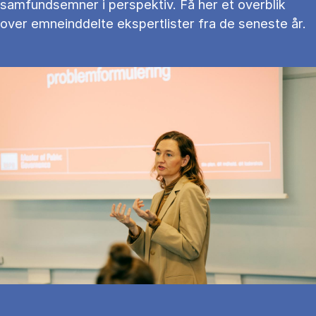
samfundsemner i perspektiv. Få her et overblik
over emneinddelte ekspertlister fra de seneste år.