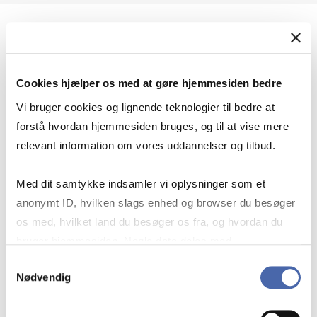
Geopolitik og international sikkerhed
Cookies hjælper os med at gøre hjemmesiden bedre
Geopolitik og businesssikkerhed
Vi bruger cookies og lignende teknologier til bedre at
forstå hvordan hjemmesiden bruges, og til at vise mere
relevant information om vores uddannelser og tilbud.
Stigende risiko for konflikt i Europa - hvordan
Med dit samtykke indsamler vi oplysninger som et
navigerer man som virksomhed?
anonymt ID, hvilken slags enhed og browser du besøger
os med, hvilket land du besøger os fra, og hvordan du
bruger hjemmesiden. Nogle data deles med
Konflikten i Mellemøsten
tredjepartsværktøjer, som vi bruger til statistik og
Samtykkevalg
Nødvendig
markedsføring. Du bestemmer selv - og kan altid trække
dit samtykke tilbage via knappen nederst til højre.
Geopolitiske udfordringer