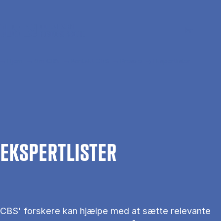
Gå til hovedindhold
Søg
Men
En
Hjem
Om CBS
Kontakt CBS
Presse
Ekspertlister
EKS­PERT­LIS­TER
CBS' forskere kan hjælpe med at sætte relevante