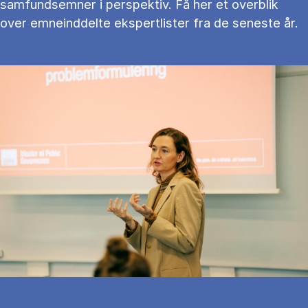
samfundsemner i perspektiv. Få her et overblik
over emneinddelte ekspertlister fra de seneste år.