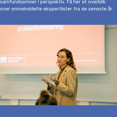
samfundsemner i perspektiv. Få her et overblik
over emneinddelte ekspertlister fra de seneste år.