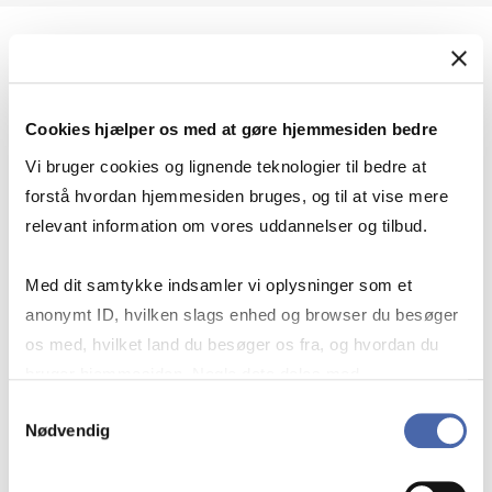
Geopolitik og international sikkerhed
Cookies hjælper os med at gøre hjemmesiden bedre
Geopolitik og businesssikkerhed
Vi bruger cookies og lignende teknologier til bedre at
forstå hvordan hjemmesiden bruges, og til at vise mere
relevant information om vores uddannelser og tilbud.
Stigende risiko for konflikt i Europa - hvordan
Med dit samtykke indsamler vi oplysninger som et
navigerer man som virksomhed?
anonymt ID, hvilken slags enhed og browser du besøger
os med, hvilket land du besøger os fra, og hvordan du
bruger hjemmesiden. Nogle data deles med
Konflikten i Mellemøsten
tredjepartsværktøjer, som vi bruger til statistik og
Samtykkevalg
Nødvendig
markedsføring. Du bestemmer selv - og kan altid trække
dit samtykke tilbage via knappen nederst til højre.
Geopolitiske udfordringer