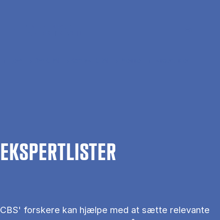
Gå til hovedindhold
Søg
Men
En
Hjem
Om CBS
Kontakt CBS
Presse
Ekspertlister
EKS­PERT­LIS­TER
CBS' forskere kan hjælpe med at sætte relevante