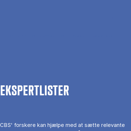
Gå til hovedindhold
Søg
Men
En
Hjem
Om CBS
Kontakt CBS
Presse
Ekspertlister
EKS­PERT­LIS­TER
CBS' forskere kan hjælpe med at sætte relevante