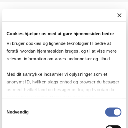
Geopolitik og international sikkerhed
Cookies hjælper os med at gøre hjemmesiden bedre
Geopolitik og businesssikkerhed
Vi bruger cookies og lignende teknologier til bedre at
forstå hvordan hjemmesiden bruges, og til at vise mere
relevant information om vores uddannelser og tilbud.
Stigende risiko for konflikt i Europa - hvordan
Med dit samtykke indsamler vi oplysninger som et
navigerer man som virksomhed?
anonymt ID, hvilken slags enhed og browser du besøger
os med, hvilket land du besøger os fra, og hvordan du
bruger hjemmesiden. Nogle data deles med
Konflikten i Mellemøsten
tredjepartsværktøjer, som vi bruger til statistik og
Samtykkevalg
Nødvendig
markedsføring. Du bestemmer selv - og kan altid trække
dit samtykke tilbage via knappen nederst til højre.
Geopolitiske udfordringer