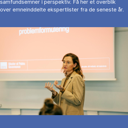
samfundsemner i perspektiv. Få her et overblik
over emneinddelte ekspertlister fra de seneste år.