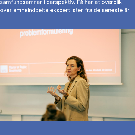
samfundsemner i perspektiv. Få her et overblik
over emneinddelte ekspertlister fra de seneste år.