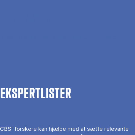
Gå til hovedindhold
Søg
Men
En
Hjem
Om CBS
Kontakt CBS
Presse
Ekspertlister
EKS­PERT­LIS­TER
CBS' forskere kan hjælpe med at sætte relevante