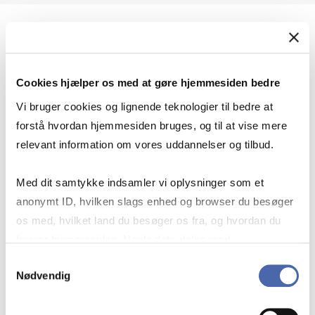
Geopolitik og international sikkerhed
Cookies hjælper os med at gøre hjemmesiden bedre
Geopolitik og businesssikkerhed
Vi bruger cookies og lignende teknologier til bedre at
forstå hvordan hjemmesiden bruges, og til at vise mere
relevant information om vores uddannelser og tilbud.
Stigende risiko for konflikt i Europa - hvordan
Med dit samtykke indsamler vi oplysninger som et
navigerer man som virksomhed?
anonymt ID, hvilken slags enhed og browser du besøger
os med, hvilket land du besøger os fra, og hvordan du
bruger hjemmesiden. Nogle data deles med
Konflikten i Mellemøsten
tredjepartsværktøjer, som vi bruger til statistik og
Samtykkevalg
Nødvendig
markedsføring. Du bestemmer selv - og kan altid trække
dit samtykke tilbage via knappen nederst til højre.
Geopolitiske udfordringer