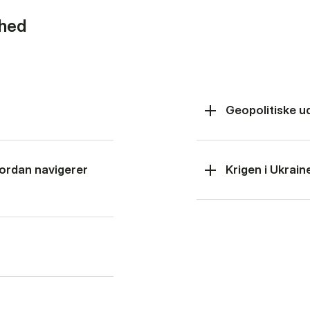
rhed
Geopolitiske u
hvordan navigerer
Krigen i Ukrain