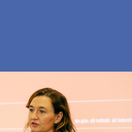
En
Søg
Menu