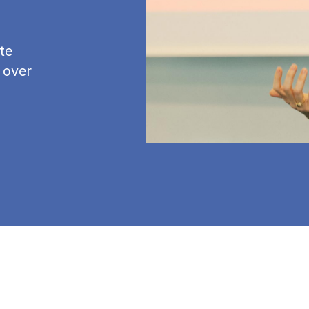
te
 over