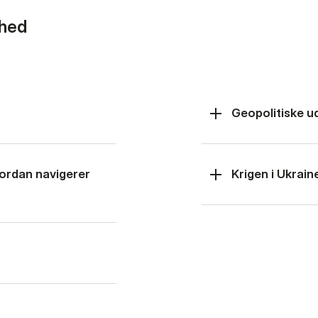
rhed
Geopolitiske u
hvordan navigerer
Krigen i Ukrain