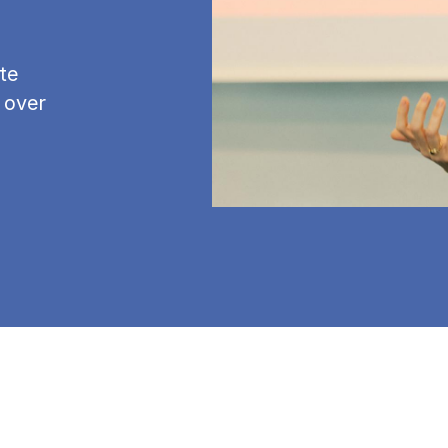
te
 over