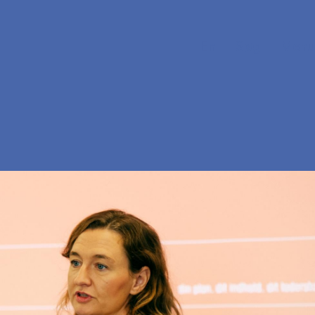
En
Søg
Menu