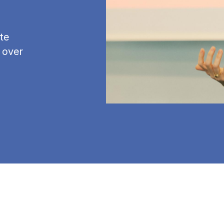
te
 over