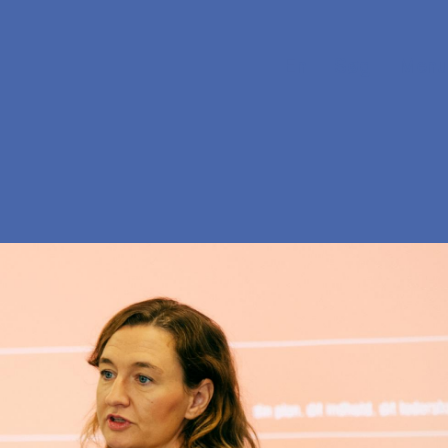
En
Søg
Menu