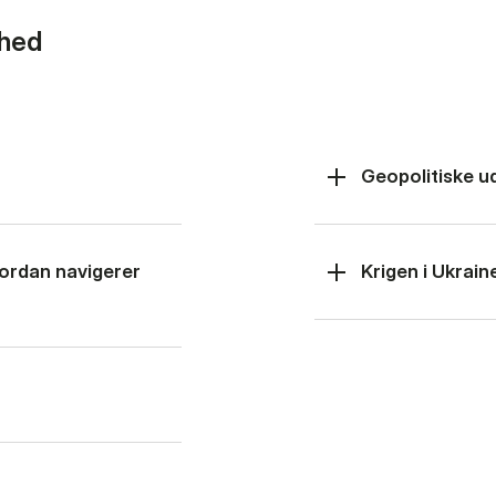
rhed
Geopolitiske u
hvordan navigerer
Krigen i Ukrain