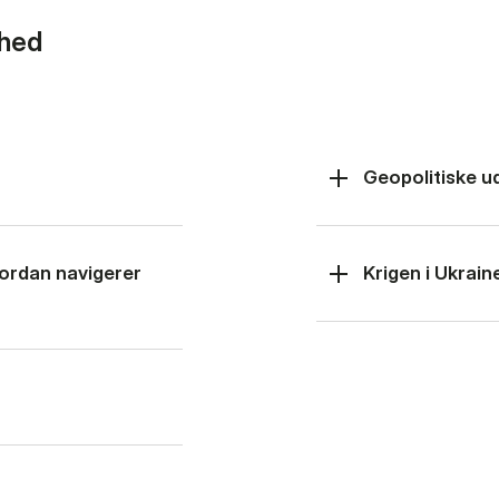
rhed
Geopolitiske u
hvordan navigerer
Krigen i Ukrain