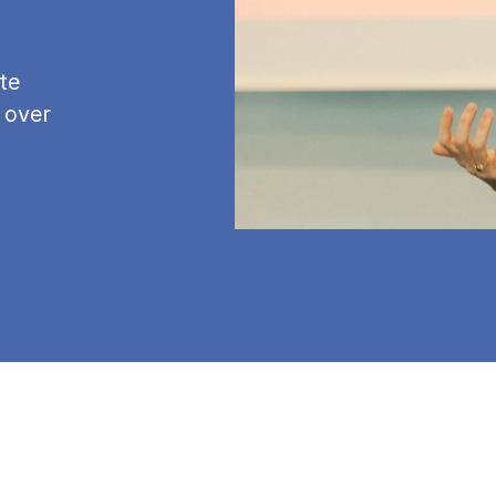
te
 over