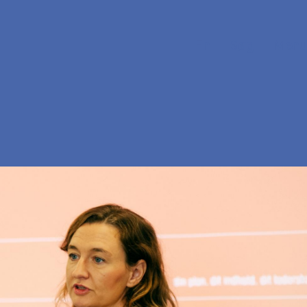
En
Søg
Menu