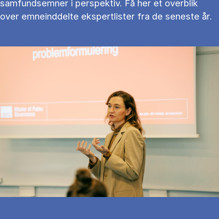
samfundsemner i perspektiv. Få her et overblik
over emneinddelte ekspertlister fra de seneste år.