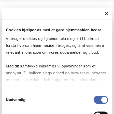
Geopolitik og international sikkerhed
Cookies hjælper os med at gøre hjemmesiden bedre
Geopolitik og businesssikkerhed
Vi bruger cookies og lignende teknologier til bedre at
forstå hvordan hjemmesiden bruges, og til at vise mere
relevant information om vores uddannelser og tilbud.
Stigende risiko for konflikt i Europa - hvordan
Med dit samtykke indsamler vi oplysninger som et
navigerer man som virksomhed?
anonymt ID, hvilken slags enhed og browser du besøger
os med, hvilket land du besøger os fra, og hvordan du
bruger hjemmesiden. Nogle data deles med
Konflikten i Mellemøsten
tredjepartsværktøjer, som vi bruger til statistik og
Samtykkevalg
Nødvendig
markedsføring. Du bestemmer selv - og kan altid trække
dit samtykke tilbage via knappen nederst til højre.
Geopolitiske udfordringer