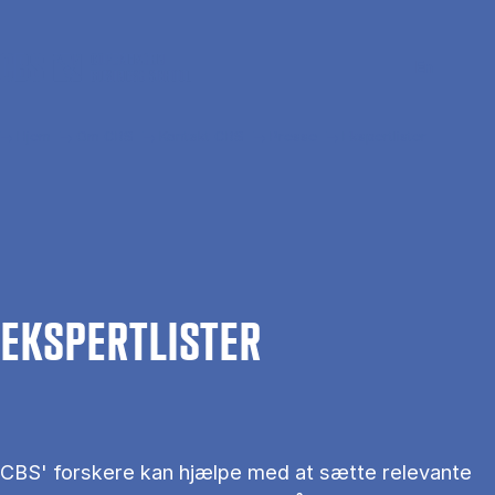
Gå til hovedindhold
Søg
Men
En
Hjem
Om CBS
Kontakt CBS
Presse
Ekspertlister
EKS­PERT­LIS­TER
CBS' forskere kan hjælpe med at sætte relevante