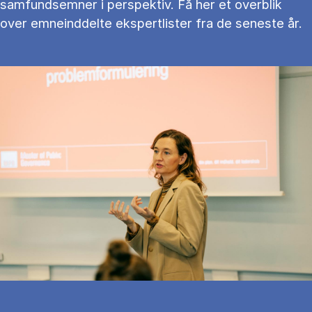
samfundsemner i perspektiv. Få her et overblik
over emneinddelte ekspertlister fra de seneste år.