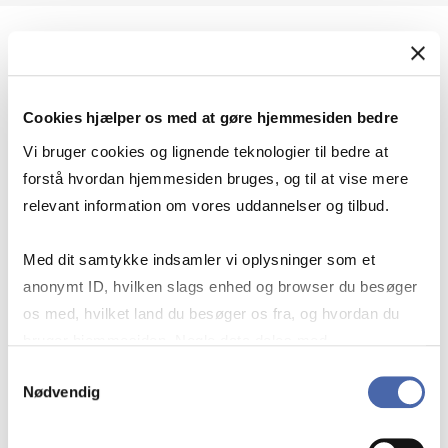
Geopolitik og international sikkerhed
Cookies hjælper os med at gøre hjemmesiden bedre
Geopolitik og businesssikkerhed
Vi bruger cookies og lignende teknologier til bedre at
forstå hvordan hjemmesiden bruges, og til at vise mere
relevant information om vores uddannelser og tilbud.
Stigende risiko for konflikt i Europa - hvordan
Med dit samtykke indsamler vi oplysninger som et
navigerer man som virksomhed?
anonymt ID, hvilken slags enhed og browser du besøger
os med, hvilket land du besøger os fra, og hvordan du
bruger hjemmesiden. Nogle data deles med
Konflikten i Mellemøsten
tredjepartsværktøjer, som vi bruger til statistik og
Samtykkevalg
Nødvendig
markedsføring. Du bestemmer selv - og kan altid trække
dit samtykke tilbage via knappen nederst til højre.
Geopolitiske udfordringer