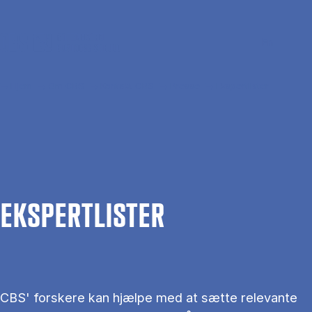
Gå til hovedindhold
Søg
Men
En
Hjem
Om CBS
Kontakt CBS
Presse
Ekspertlister
EKS­PERT­LIS­TER
CBS' forskere kan hjælpe med at sætte relevante